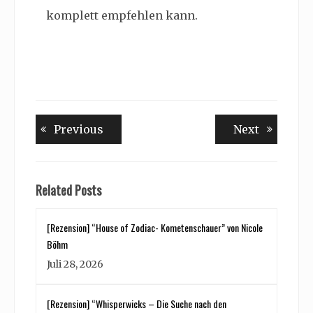
komplett empfehlen kann.
Beitragsnavigation
Previous
Next
Previous
Next
post:
post:
Related Posts
[Rezension] “House of Zodiac- Kometenschauer” von Nicole
Böhm
Juli 28, 2026
[Rezension] “Whisperwicks – Die Suche nach den