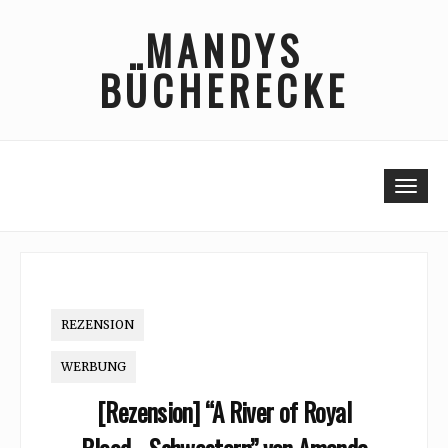
Skip
MANDYS
to
content
BÜCHERECKE
Togg
REZENSION
WERBUNG
[Rezension] “A River of Royal