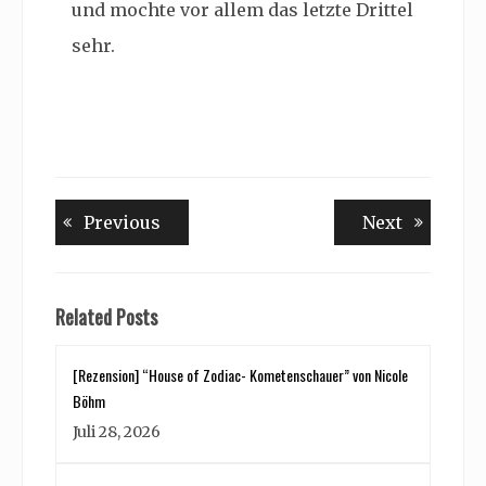
und mochte vor allem das letzte Drittel
sehr.
Beitragsnavigation
Previous
Next
Previous
Next
post:
post:
Related Posts
[Rezension] “House of Zodiac- Kometenschauer” von Nicole
Böhm
Juli 28, 2026