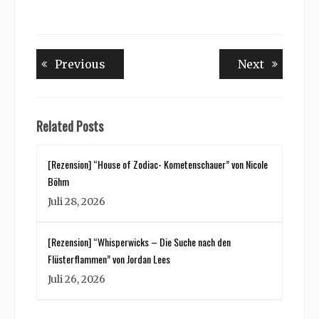
Beitragsnavigation
Previous
Next
Previous
Next
post:
post:
Related Posts
[Rezension] “House of Zodiac- Kometenschauer” von Nicole
Böhm
Juli 28, 2026
[Rezension] “Whisperwicks – Die Suche nach den
Flüsterflammen” von Jordan Lees
Juli 26, 2026