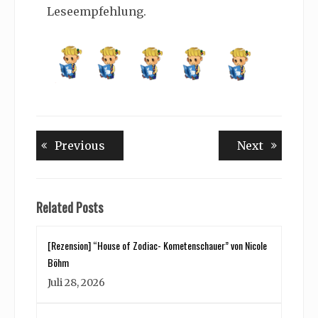
Leseempfehlung.
Beitragsnavigation
Previous
Next
Previous
Next
post:
post:
Related Posts
[Rezension] “House of Zodiac- Kometenschauer” von Nicole
Böhm
Juli 28, 2026