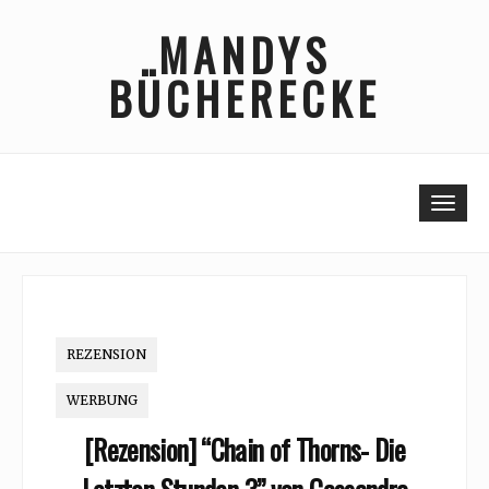
Skip
MANDYS
to
content
BÜCHERECKE
Togg
REZENSION
WERBUNG
[Rezension] “Chain of Thorns- Die