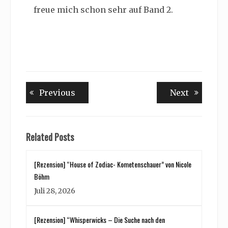
freue mich schon sehr auf Band 2.
Beitragsnavigation
Previous
Next
Previous
Next
post:
post:
Related Posts
[Rezension] “House of Zodiac- Kometenschauer” von Nicole
Böhm
Juli 28, 2026
[Rezension] “Whisperwicks – Die Suche nach den