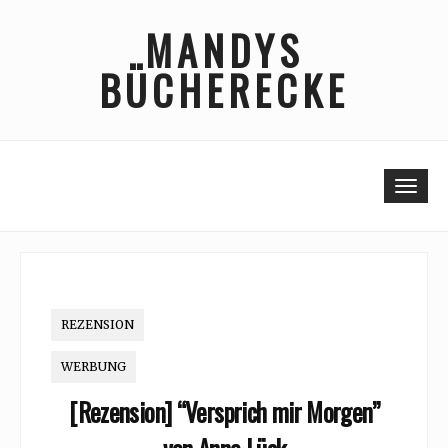
Skip
MANDYS
to
content
BÜCHERECKE
Togg
REZENSION
WERBUNG
[Rezension] “Versprich mir Morgen”