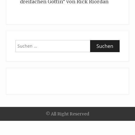
dreifachen Göttin” von Rick Riordan
Suchen
nach:
© All Right Reserved