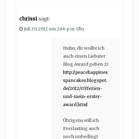
chrissi
sagt:
Juli 20, 2012 um 2:46 p.m. Uhr
Huhu, dir wollte ich
auch einen Liebster
Blog Award geben ;D
http://peacehappines
spancakes.blogspot.
de/2012/07/ferien-
und-mein-erster-
award.html
Übrigens will ich
Everlasting auch
noch unbedingt