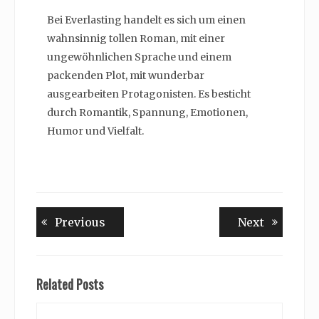
Bei Everlasting handelt es sich um einen
wahnsinnig tollen Roman, mit einer
ungewöhnlichen Sprache und einem
packenden Plot, mit wunderbar
ausgearbeiten Protagonisten. Es besticht
durch Romantik, Spannung, Emotionen,
Humor und Vielfalt.
Beitragsnavigation
Previous
Next
Previous
Next
post:
post:
Related Posts