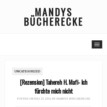
Skip
MANDYS
to
content
BÜCHERECKE
Togg
UNCATEGORIZED
[Rezension] Tahereh H. Mafi- Ich
fürchte mich nicht
POSTED ON
JULI 27, 2012
BY
MANDYS BUECHERECKE