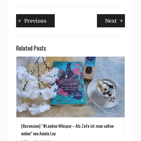
Beitragsnavigation
Previous
Next
Previous
Next
post:
post:
Related Posts
[Rezension] “#London Whisper– Als Zofe ist man selten
online” von Aniela Ley