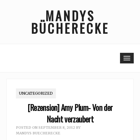
Skip
MANDYS
to
content
BÜCHERECKE
Togg
UNCATEGORIZED
[Rezension] Amy Plum- Von der
Nacht verzaubert
POSTED ON
SEPTEMBER 8, 2012
BY
MANDYS BUECHERECKE