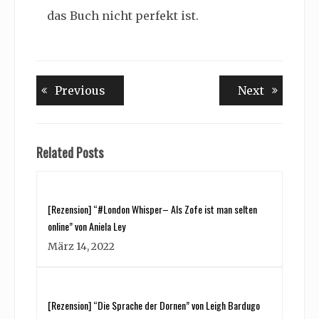
das Buch nicht perfekt ist.
Beitragsnavigation
Previous
Next
Previous
Next
post:
post:
Related Posts
[Rezension] “#London Whisper– Als Zofe ist man selten
online” von Aniela Ley
März 14, 2022
[Rezension] “Die Sprache der Dornen” von Leigh Bardugo