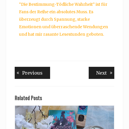
“Die Bestimmung-Tödliche Wahrheit” ist für
Fans der Reihe ein absolutes Muss. Es
überzeugt durch Spannung, starke
Emotionen und überraschende Wendungen
und hat mir rasante Lesestunden geboten.
Beitragsnavigation
Previous
Next
Previous
Next
post:
post:
Related Posts