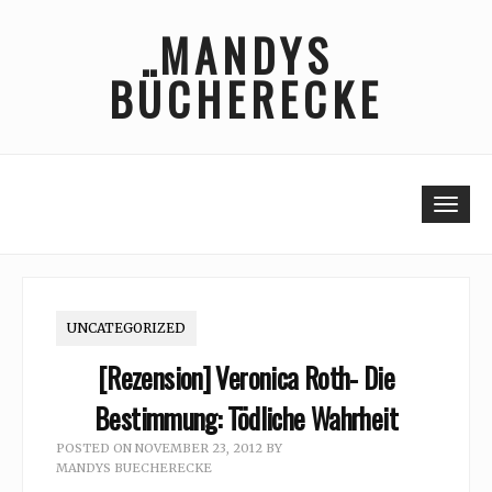
Skip
MANDYS
to
content
BÜCHERECKE
Togg
UNCATEGORIZED
[Rezension] Veronica Roth- Die
Bestimmung: Tödliche Wahrheit
POSTED ON
NOVEMBER 23, 2012
BY
MANDYS BUECHERECKE