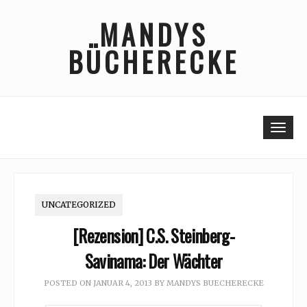
Skip
MANDYS
to
content
BÜCHERECKE
Togg
UNCATEGORIZED
[Rezension] C.S. Steinberg-
Savinama: Der Wächter
POSTED ON
JANUAR 4, 2013
BY
MANDYS BUECHERECKE