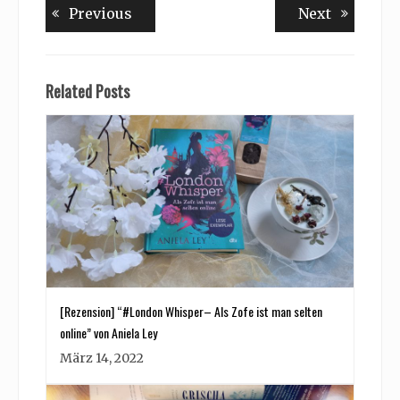
Beitragsnavigation
Previous
Next
Previous
Next
post:
post:
Related Posts
[Rezension] “#London Whisper– Als Zofe ist man selten
online” von Aniela Ley
März 14, 2022