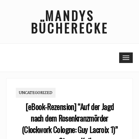
Skip
MANDYS
to
content
BÜCHERECKE
Togg
UNCATEGORIZED
[eBook-Rezension] “Auf der Jagd
nach dem Rosenkranzmörder
(Clockwork Cologne: Guy Lacroix 1)”