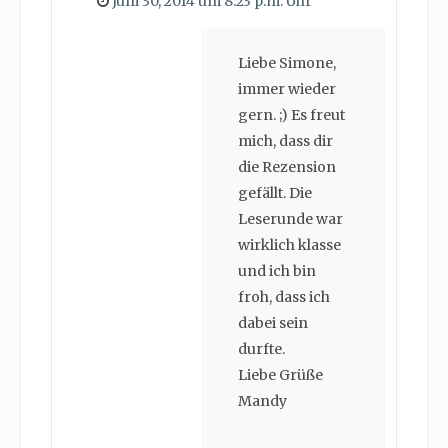
Juni 30, 2014 um 8:23 p.m. Uhr
Liebe Simone,
immer wieder
gern. ;) Es freut
mich, dass dir
die Rezension
gefällt. Die
Leserunde war
wirklich klasse
und ich bin
froh, dass ich
dabei sein
durfte.
Liebe Grüße
Mandy