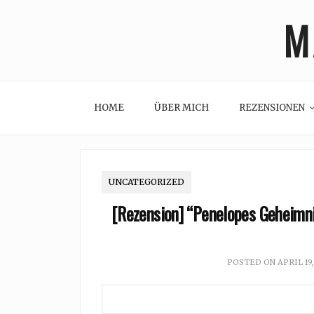
Skip
M
to
content
HOME
ÜBER MICH
REZENSIONEN
UNCATEGORIZED
[Rezension] “Penelopes Geheimni
POSTED ON
APRIL 19