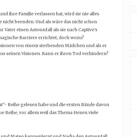
und ihre Familie verlassen hat, wird sie nie alles
 nicht beenden. Und als wäre das nicht schon
r Vater einen Autounfall als sie nach Captive’s
agische Barriere errichtet, doch wozu?
sionen von einem sterbenden Mädchen und als er
 aus seinen Visionen. Kann er ihren Tod verhindern?
ght”- Reihe gelesen habe und die ersten Bände davon
ue Reihe, vor allem weil das Thema Hexen viele
 und Mateo kennenlernt und Nadia den Autounfall