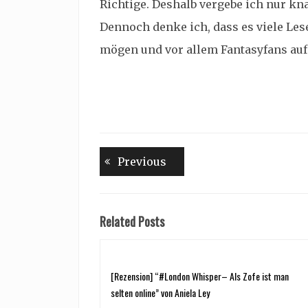
Richtige. Deshalb vergebe ich nur kn
Dennoch denke ich, dass es viele Les
mögen und vor allem Fantasyfans au
Beitragsnavigation
Previous
Previous
post:
Related Posts
[Rezension] “#London Whisper– Als Zofe ist man
selten online” von Aniela Ley