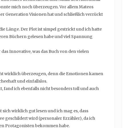
konnte mich noch überzeugen. Vor allem Mateos
der Generation Visionen hat und schließlich verrückt
ie Länge. Der Plot ist simpel gestrickt und ich hatte
nderen Büchern gelesen habe und viel Spannung
ir das Innovative, was das Buch von den vielen
cht wirklich überzeugen, denn die Emotionen kamen
cheehaft und einfallslos.
t, fand ich ebenfalls nicht besonders toll und auch
t sich wirklich gut lesen und ich mag es, dass
e geschildert wird (personaler Erzähler), da ich
den Protagonisten bekommen habe.