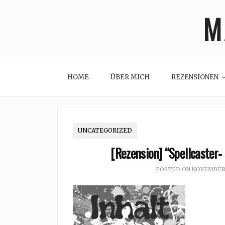
Skip
M
to
content
HOME
ÜBER MICH
REZENSIONEN
UNCATEGORIZED
[Rezension] “Spellcaster-
POSTED ON
NOVEMBER 