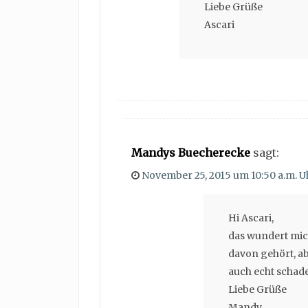
Liebe Grüße
Ascari
Mandys Buecherecke
sagt:
November 25, 2015 um 10:50 a.m. U
Hi Ascari,
das wundert mich 
davon gehört, abe
auch echt schade 
Liebe Grüße
Mandy