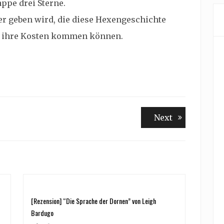
appe drei Sterne.
er geben wird, die diese Hexengeschichte
f ihre Kosten kommen können.
Next
Next
post:
[Rezension] “Die Sprache der Dornen” von Leigh
Bardugo