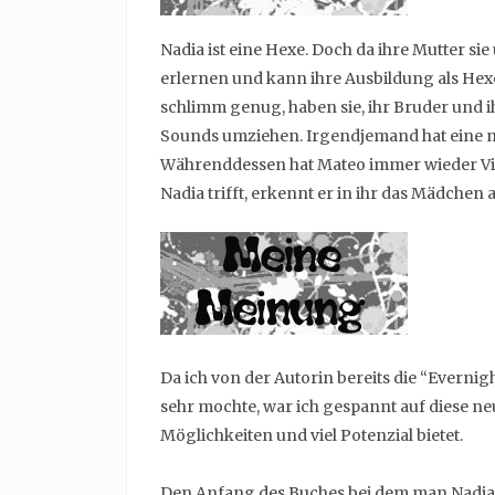
Nadia ist eine Hexe. Doch da ihre Mutter sie 
erlernen und kann ihre Ausbildung als Hexe
schlimm genug, haben sie, ihr Bruder und ih
Sounds umziehen. Irgendjemand hat eine m
Währenddessen hat Mateo immer wieder Vi
Nadia trifft, erkennt er in ihr das Mädchen
Da ich von der Autorin bereits die “Everni
sehr mochte, war ich gespannt auf diese ne
Möglichkeiten und viel Potenzial bietet.
Den Anfang des Buches bei dem man Nadia