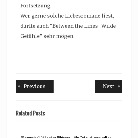
Fortsetzung.
Wer gerne solche Liebesromane liest,
dürfte auch “Between the Lines- Wilde
Gefühle” sehr mögen.
Beitragsnavigation
Previous
Next
Previous
Next
post:
post:
Related Posts
[Rezension] “#London Whisper– Als Zofe ist man selten