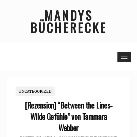
Skip
MANDYS
to
content
BÜCHERECKE
Togg
UNCATEGORIZED
[Rezension] “Between the Lines-
Wilde Gefühle” von Tammara
Webber