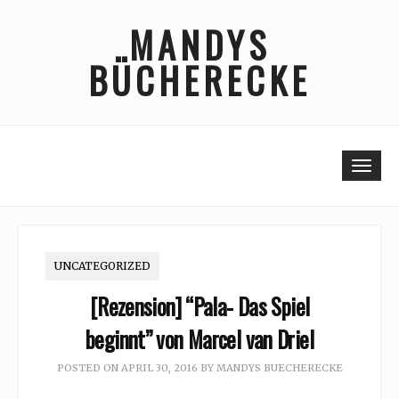
Skip
MANDYS
to
content
BÜCHERECKE
Togg
UNCATEGORIZED
[Rezension] “Pala- Das Spiel
beginnt” von Marcel van Driel
POSTED ON
APRIL 30, 2016
BY
MANDYS BUECHERECKE