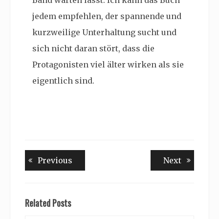
Band warten lässt. Ich kann das Buch
jedem empfehlen, der spannende und
kurzweilige Unterhaltung sucht und
sich nicht daran stört, dass die
Protagonisten viel älter wirken als sie
eigentlich sind.
Beitragsnavigation
Previous
Next
Previous
Next
post:
post:
Related Posts