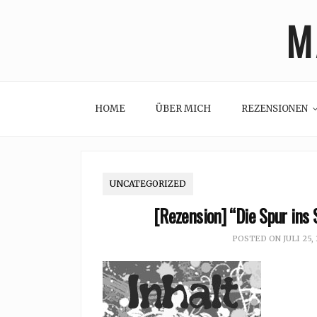
Skip
M
to
content
HOME
ÜBER MICH
REZENSIONEN
UNCATEGORIZED
[Rezension] “Die Spur ins
POSTED ON
JULI 25,