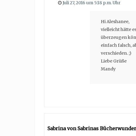
Juli 27, 2016 um 5:18 p.m. Uhr
Hi Aleshanee,
vielleicht hätte
überzeugen könn
einfach falsch,
verschieden. ;)
Liebe Grüße
Mandy
Sabrina von Sabrinas Bücherwunde