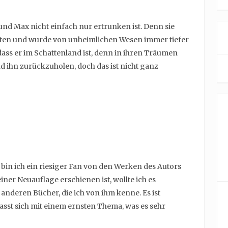
und Max nicht einfach nur ertrunken ist. Denn sie
alten und wurde von unheimlichen Wesen immer tiefer
 dass er im Schattenland ist, denn in ihren Träumen
und ihn zurückzuholen, doch das ist nicht ganz
 bin ich ein riesiger Fan von den Werken des Autors
iner Neuauflage erschienen ist, wollte ich es
 anderen Bücher, die ich von ihm kenne. Es ist
fasst sich mit einem ernsten Thema, was es sehr