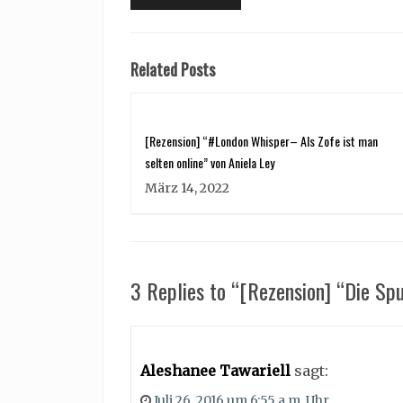
post:
Related Posts
[Rezension] “#London Whisper– Als Zofe ist man
selten online” von Aniela Ley
März 14, 2022
3 Replies to “[Rezension] “Die Sp
Aleshanee Tawariell
sagt:
Juli 26, 2016 um 6:55 a.m. Uhr