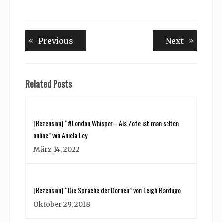
Beitragsnavigation
Previous
Next
Previous
Next
post:
post:
Related Posts
[Rezension] “#London Whisper– Als Zofe ist man selten
online” von Aniela Ley
März 14, 2022
[Rezension] “Die Sprache der Dornen” von Leigh Bardugo
Oktober 29, 2018