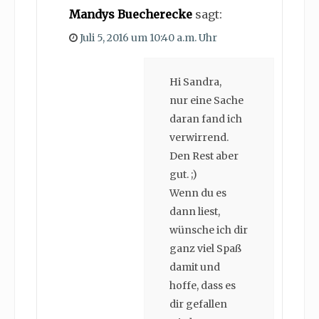
Mandys Buecherecke
sagt:
Juli 5, 2016 um 10:40 a.m. Uhr
Hi Sandra,
nur eine Sache
daran fand ich
verwirrend.
Den Rest aber
gut. ;)
Wenn du es
dann liest,
wünsche ich dir
ganz viel Spaß
damit und
hoffe, dass es
dir gefallen