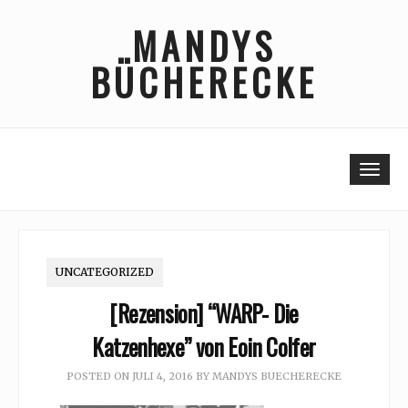
Skip
MANDYS
to
content
BÜCHERECKE
Togg
UNCATEGORIZED
[Rezension] “WARP- Die
Katzenhexe” von Eoin Colfer
POSTED ON
JULI 4, 2016
BY
MANDYS BUECHERECKE