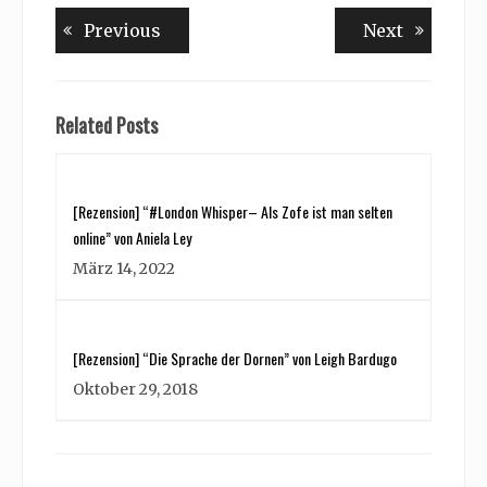
Beitragsnavigation
Previous
Next
Previous
Next
post:
post:
Related Posts
[Rezension] “#London Whisper– Als Zofe ist man selten
online” von Aniela Ley
März 14, 2022
[Rezension] “Die Sprache der Dornen” von Leigh Bardugo
Oktober 29, 2018