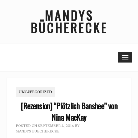
Skip
MANDYS
to
content
BÜCHERECKE
Togg
UNCATEGORIZED
[Rezension] “Plötzlich Banshee” von
Nina MacKay
POSTED ON
SEPTEMBER 4, 2016
BY
MANDYS BUECHERECKE