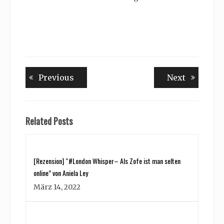
Beitragsnavigation
Previous
Next
Previous
Next
post:
post:
Related Posts
[Rezension] “#London Whisper– Als Zofe ist man selten
online” von Aniela Ley
März 14, 2022