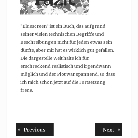
“Bluescreen” ist ein Buch, das aufgrund
seiner vielen technischen Begriffe und
Beschreibungen nicht für jeden etwas sein
dürfte, aber mir hat es wirklich gut gefallen.
Die dargestelle Welt halte ich für
erschreckend realistisch und irgendwann
möglich und der Plot war spannend, so dass
ich mich schon jetzt auf die Fortsetzung
freue.
Beitragsnavigation
Previous
Next
Previous
Next
post:
post: