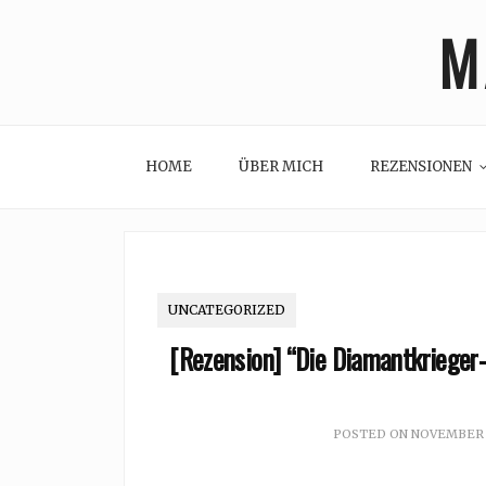
Skip
M
to
content
HOME
ÜBER MICH
REZENSIONEN
UNCATEGORIZED
[Rezension] “Die Diamantkrieger
POSTED ON
NOVEMBER 2