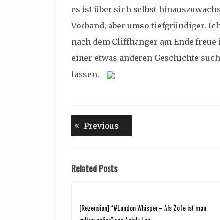
es ist über sich selbst hinauszuwachs
Vorband, aber umso tiefgründiger. Ic
nach dem Cliffhanger am Ende freue i
einer etwas anderen Geschichte sucht
lassen.
Beitragsnavigation
Previous
Previous
post:
Related Posts
[Rezension] “#London Whisper– Als Zofe ist man
selten online” von Aniela Ley