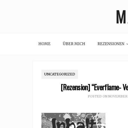
Skip
M
to
content
HOME
ÜBER MICH
REZENSIONEN
UNCATEGORIZED
[Rezension] “Everflame- Ve
POSTED ON
NOVEMBER 2