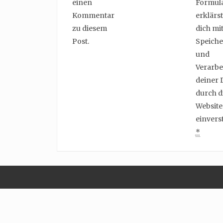
einen
Formul
Kommentar
erklärst
zu diesem
dich mit
Post.
Speich
und
Verarbe
deiner 
durch d
Website
einvers
*