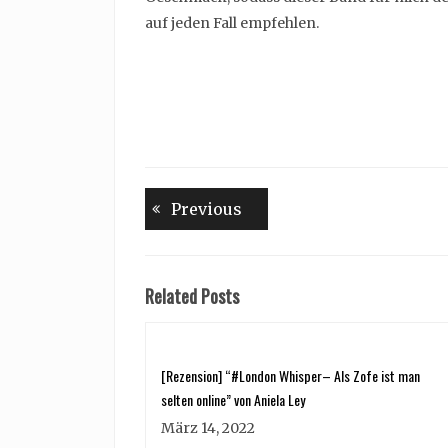
auf jeden Fall empfehlen.
Beitragsnavigation
Previous
Previous
post:
Related Posts
[Rezension] “#London Whisper– Als Zofe ist man
selten online” von Aniela Ley
März 14, 2022