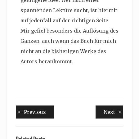
gelungene Idee. Wer nach einer
spannenden Lektüre sucht, ist hiermit
auf jedenfall auf der richtigen Seite.
Mir gefiel besonders die Auflösung des
Ganzen, auch wenn das Buch für mich
nicht an die bisherigen Werke des
Autors herankommt.
Beitragsnavigation
Previous
Next
Previous
Next
post:
post: