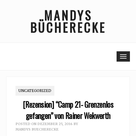
Skip
MANDYS
to
content
BÜCHERECKE
Togg
UNCATEGORIZED
[Rezension] “Camp 21- Grenzenlos
gefangen” von Rainer Wekwerth
POSTED ON
DEZEMBER 25, 2016
BY
MANDYS BUECHERECKE