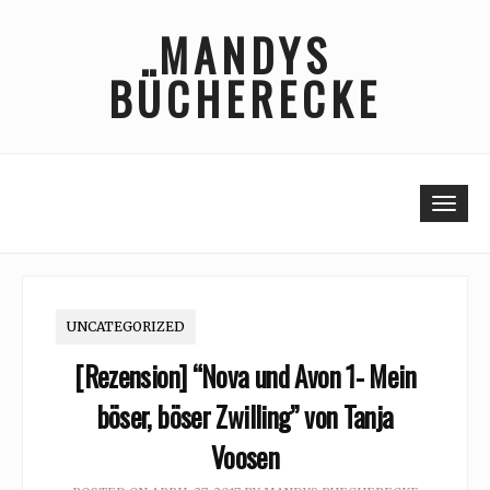
Skip
MANDYS
to
content
BÜCHERECKE
Togg
UNCATEGORIZED
[Rezension] “Nova und Avon 1- Mein
böser, böser Zwilling” von Tanja
Voosen