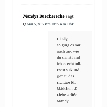
Mandys Buecherecke
sagt:
Mai 6, 2017 um 10:35 a.m. Uhr
Hi Ally,
so ging es mir
auch und wie
du siehst fand
ich es echt toll.
Es ist süß und
genau das
richtige für
Mädchen. :D
Liebe Grüße
Mandy