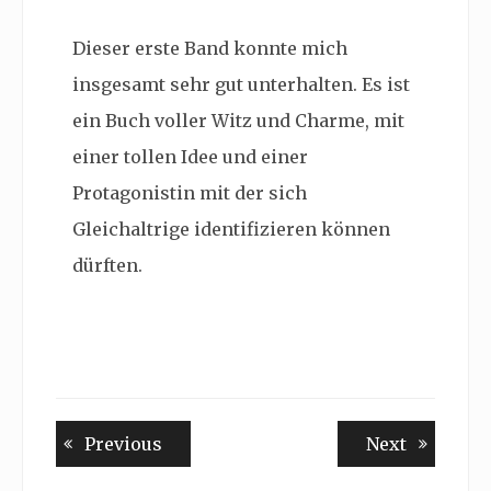
Dieser erste Band konnte mich
insgesamt sehr gut unterhalten. Es ist
ein Buch voller Witz und Charme, mit
einer tollen Idee und einer
Protagonistin mit der sich
Gleichaltrige identifizieren können
dürften.
Beitragsnavigation
Previous
Next
Previous
Next
post:
post: