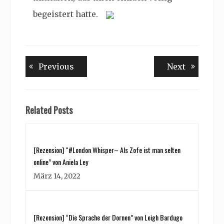
begeistert hatte.
Beitragsnavigation
Previous
Next
Previous
Next
post:
post:
Related Posts
[Rezension] “#London Whisper– Als Zofe ist man selten
online” von Aniela Ley
März 14, 2022
[Rezension] “Die Sprache der Dornen” von Leigh Bardugo