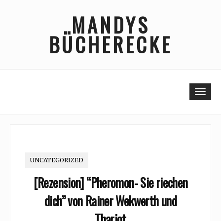
Skip
MANDYS
to
content
BÜCHERECKE
Togg
UNCATEGORIZED
[Rezension] “Pheromon- Sie riechen
dich” von Rainer Wekwerth und
Thariot