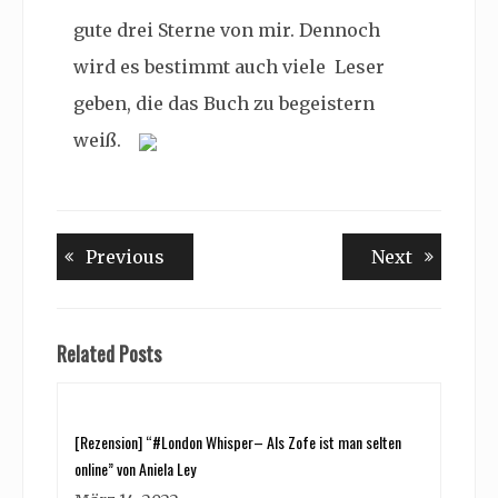
gute drei Sterne von mir. Dennoch
wird es bestimmt auch viele Leser
geben, die das Buch zu begeistern
weiß.
Beitragsnavigation
Previous
Next
Previous
Next
post:
post:
Related Posts
[Rezension] “#London Whisper– Als Zofe ist man selten
online” von Aniela Ley