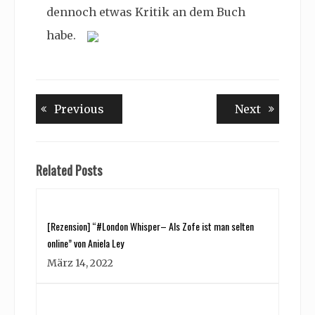
dennoch etwas Kritik an dem Buch
habe.
Beitragsnavigation
Previous
Next
Previous
Next
post:
post:
Related Posts
[Rezension] “#London Whisper– Als Zofe ist man selten
online” von Aniela Ley
März 14, 2022