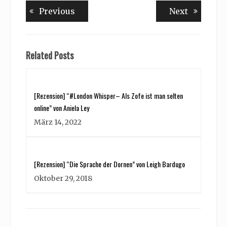
Beitragsnavigation
Previous
Next
Previous
Next
post:
post:
Related Posts
[Rezension] “#London Whisper– Als Zofe ist man selten
online” von Aniela Ley
März 14, 2022
[Rezension] “Die Sprache der Dornen” von Leigh Bardugo
Oktober 29, 2018