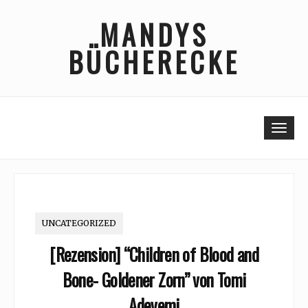
Skip
MANDYS
to
content
BÜCHERECKE
Togg
UNCATEGORIZED
[Rezension] “Children of Blood and
Bone- Goldener Zorn” von Tomi
Adeyemi