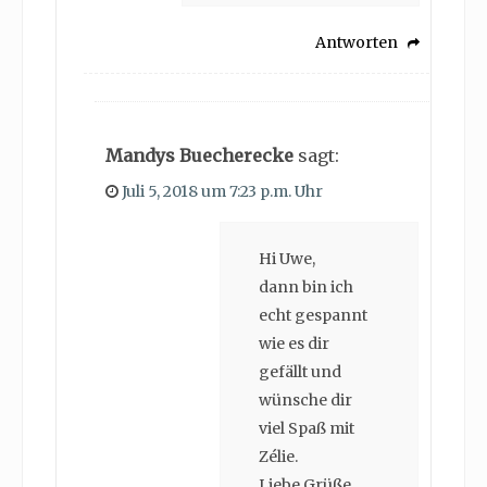
Antworten
Mandys Buecherecke
sagt:
Juli 5, 2018 um 7:23 p.m. Uhr
Hi Uwe,
dann bin ich
echt gespannt
wie es dir
gefällt und
wünsche dir
viel Spaß mit
Zélie.
Liebe Grüße