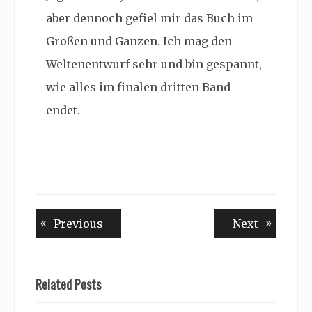
aber dennoch gefiel mir das Buch im
Großen und Ganzen. Ich mag den
Weltenentwurf sehr und bin gespannt,
wie alles im finalen dritten Band
endet.
Beitragsnavigation
Previous
Next
Previous
Next
post:
post:
Related Posts