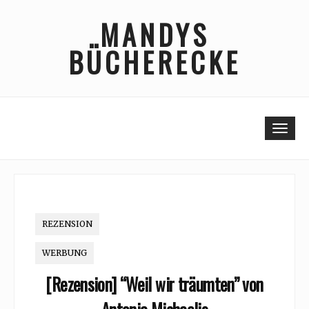
Skip
MANDYS
to
content
BÜCHERECKE
Togg
REZENSION
WERBUNG
[Rezension] “Weil wir träumten” von