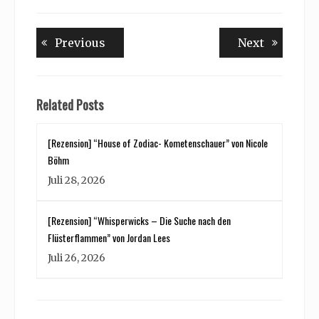
Beitragsnavigation
Previous
Next
Previous
Next
post:
post:
Related Posts
[Rezension] “House of Zodiac- Kometenschauer” von Nicole
Böhm
Juli 28, 2026
[Rezension] “Whisperwicks – Die Suche nach den
Flüsterflammen” von Jordan Lees
Juli 26, 2026