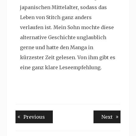
japanischen Mittelalter, sodass das
Leben von Stitch ganz anders
verlaufen ist. Mein Sohn mochte diese
alternative Geschichte unglaublich
gerne und hatte den Manga in
kürzester Zeit gelesen. Von ihm gibt es
eine ganz klare Leseempfehlung.
Beitragsnavigation
Previous
Next
Previous
Next
post:
post: