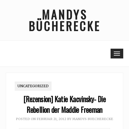
Skip
MANDYS
to
content
BÜCHERECKE
Togg
UNCATEGORIZED
[Rezension] Katie Kacvinsky- Die
Rebellion der Maddie Freeman
POSTED ON
FEBRUAR 21, 2012
BY
MANDYS BUECHERECKE