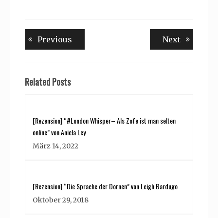
Beitragsnavigation
Previous
Next
Previous
Next
post:
post:
Related Posts
[Rezension] “#London Whisper– Als Zofe ist man selten
online” von Aniela Ley
März 14, 2022
[Rezension] “Die Sprache der Dornen” von Leigh Bardugo
Oktober 29, 2018