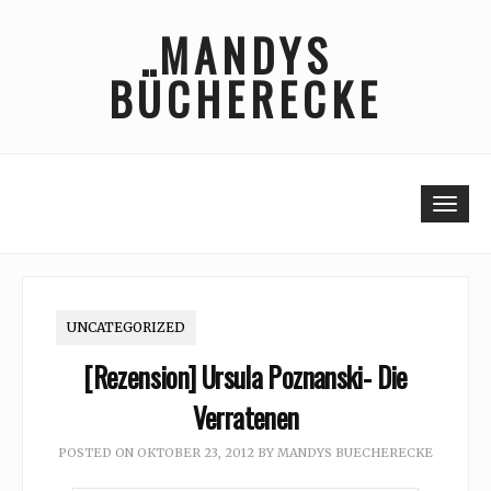
Skip
MANDYS
to
content
BÜCHERECKE
Togg
UNCATEGORIZED
[Rezension] Ursula Poznanski- Die
Verratenen
POSTED ON
OKTOBER 23, 2012
BY
MANDYS BUECHERECKE