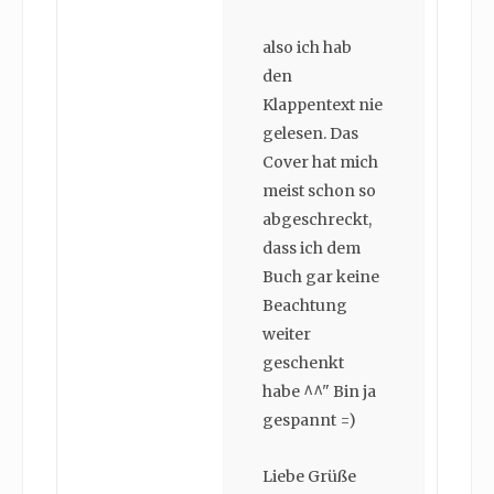
also ich hab
den
Klappentext nie
gelesen. Das
Cover hat mich
meist schon so
abgeschreckt,
dass ich dem
Buch gar keine
Beachtung
weiter
geschenkt
habe ^^" Bin ja
gespannt =)
Liebe Grüße