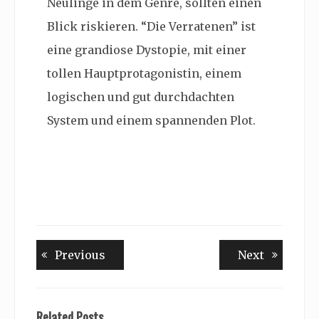
Neulinge in dem Genre, sollten einen
Blick riskieren. “Die Verratenen” ist
eine grandiose Dystopie, mit einer
tollen Hauptprotagonistin, einem
logischen und gut durchdachten
System und einem spannenden Plot.
Beitragsnavigation
Previous
Next
Previous
Next
post:
post:
Related Posts