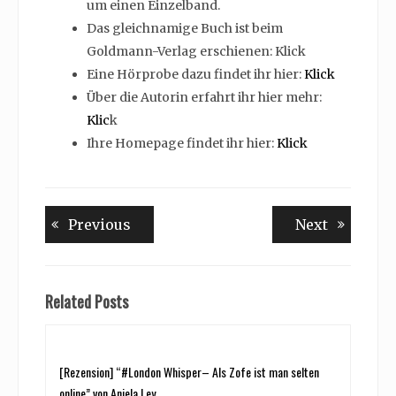
um einen Einzelband.
Das gleichnamige Buch ist beim
Goldmann-Verlag erschienen: Klick
Eine Hörprobe dazu findet ihr hier:
Klick
Über die Autorin erfahrt ihr hier mehr:
Klic
k
Ihre Homepage findet ihr hier:
Klick
Beitragsnavigation
Previous
Next
Previous
Next
post:
post:
Related Posts
[Rezension] “#London Whisper– Als Zofe ist man selten
online” von Aniela Ley