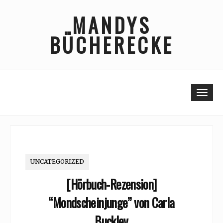
Skip
MANDYS
to
content
BÜCHERECKE
Togg
UNCATEGORIZED
[Hörbuch-Rezension]
“Mondscheinjunge” von Carla
Buckley