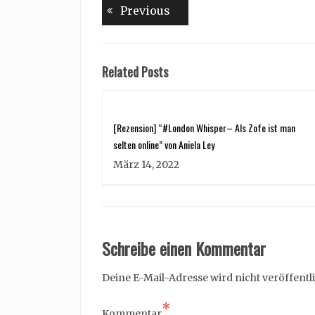
Beitragsnavigation
Previous
Previous
post:
Related Posts
[Rezension] “#London Whisper– Als Zofe ist man
selten online” von Aniela Ley
März 14, 2022
Schreibe einen Kommentar
Deine E-Mail-Adresse wird nicht veröffentli
*
Kommentar