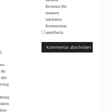
diesem
Browser für
meinen
nächsten
Kommentar
speichern.
g
ars
 du
 der
erung
itung
Daten
iese