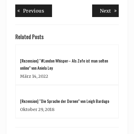
Beitragsnavigation
Previous
Next
Previous
Next
post:
post:
Related Posts
[Rezension] “#London Whisper– Als Zofe ist man selten
online” von Aniela Ley
März 14, 2022
[Rezension] “Die Sprache der Dornen” von Leigh Bardugo
Oktober 29, 2018